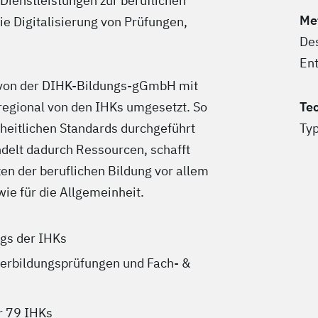
Dienstleistungen zur beruflichen
Me
ie Digitalisierung von Prüfungen,
Des
En
 von der DIHK-Bildungs-gGmbH mit
 regional von den IHKs umgesetzt. So
Te
eitlichen Standards durchgeführt
Typ
elt dadurch Ressourcen, schafft
n der beruflichen Bildung vor allem
ie für die Allgemeinheit.
ags der IHKs
terbildungsprüfungen und Fach- &
r 79 IHKs