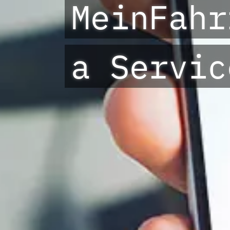
-
MeinFahr
a Servic