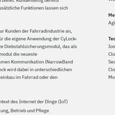
bietet. Kundenseitig bereits
ätzliche Funktionen lassen sich
Me
Agi
ur Kunden der Fahrradindustrie an,
 für die eigene Anwendung der CyLock-
Te
lte Diebstahlsicherungsmodul, das als
Ion
modul die neueste
Clo
rsamen Kommunikation (NarrowBand
Se
ock wird dabei in unterschiedlichen
Clo
teinbau im Fahrrad oder den
Mo
ext des Internet der Dinge (IoT)
lung, Betrieb und Pflege