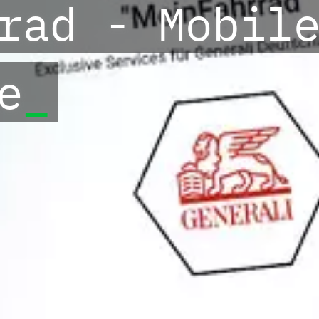
rad - Mobil
e
_